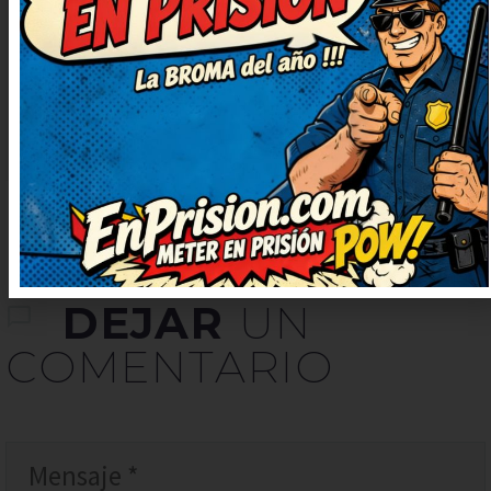
sorprendido. Me quedo con la
ocurrencia final, es genial. Humor
del bueno, con gracia y sin
ofender a nadie.
DEJAR
UN
COMENTARIO