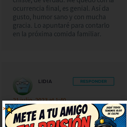
ocurrencia final, es genial. Así da
gusto, humor sano y con mucha
gracia. Lo apuntaré para contarlo
en la próxima comida familiar.
LIDIA
RESPONDER
21 julio, 2023 at 1:40
¡Qué puntazo de chiste! El juego
de palabras está finísimo, me ha