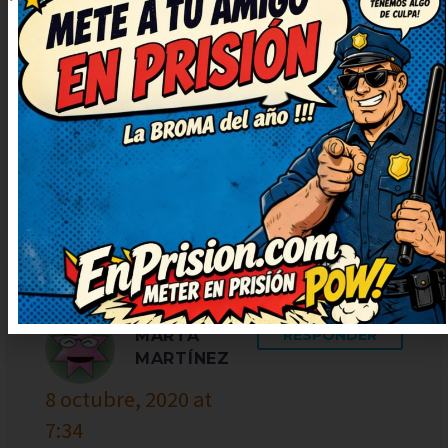
Qué chispa tiene este chiste, me
partí de risa. Seguid publicando
más, que alegran un montón. No
puedo dejar de sonreír, qué
bueno. Humor del bueno, con
gracia y sin ofender a nadie.
MARTA
RESPONDER
MARTÍNEZ
8 octubre, 2020 at
7:34