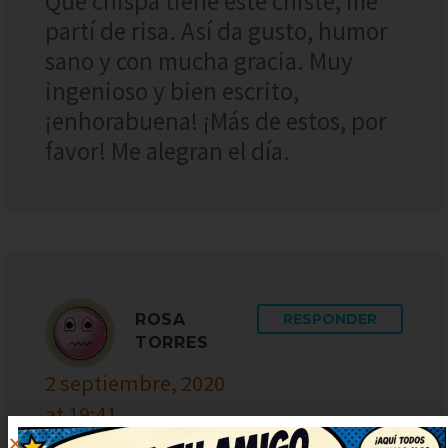
Qué chispa tiene este chiste, me
partí de risa. Así da gusto, humor
sano y con mucha gracia. Muy
ingenioso y bien escrito,
¡enhorabuena! ¡Más de estos, por
favor! Me alegran el día.
ROSA
RESPONDER
TORRES
2 septiembre, 2020
at 19:41