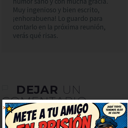
humor sano y con mucha gracia.
Muy ingenioso y bien escrito,
¡enhorabuena! Lo guardo para
contarlo en la próxima reunión,
verás qué risas.
DEJAR
UN
COMENTARIO