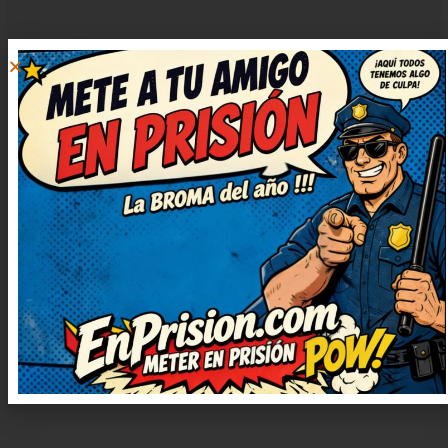
SERGIO
RESPONDER
RUIZ
25 noviembre, 2024
at 5:04
Me he reído muchísimo con este
chiste, de verdad. Me quedo con la
ocurrencia final, es genial. Me
quedo con la ocurrencia final, es
genial. Prometo contarlo en casa,
nos encanta reír juntos.