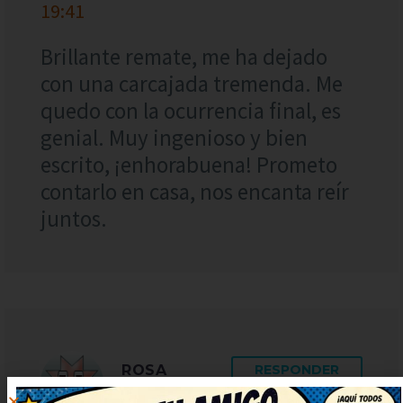
19:41
Brillante remate, me ha dejado
con una carcajada tremenda. Me
quedo con la ocurrencia final, es
genial. Muy ingenioso y bien
escrito, ¡enhorabuena! Prometo
contarlo en casa, nos encanta reír
juntos.
ROSA
RESPONDER