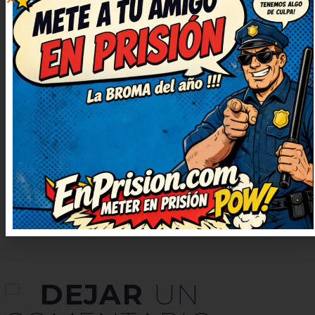
16 marzo, 2024 at
18:31
¡Qué puntazo de chiste! Me quedo
con la ocurrencia final, es genial.
Muy ingenioso y bien escrito,
¡enhorabuena! Humor del bueno,
con gracia y sin ofender a nadie.
DEJAR
UN