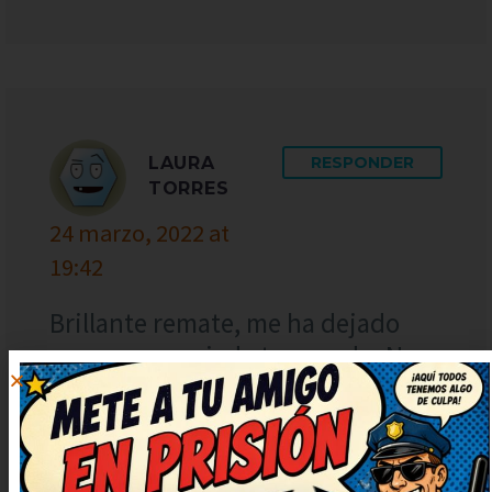
LAURA
RESPONDER
TORRES
24 marzo, 2022 at
19:42
Brillante remate, me ha dejado
con una carcajada tremenda. No
puedo dejar de sonreír, qué
bueno. Deberían hacer una serie
solo con chistes como este. ¡Más
de estos, por favor! Me alegran el