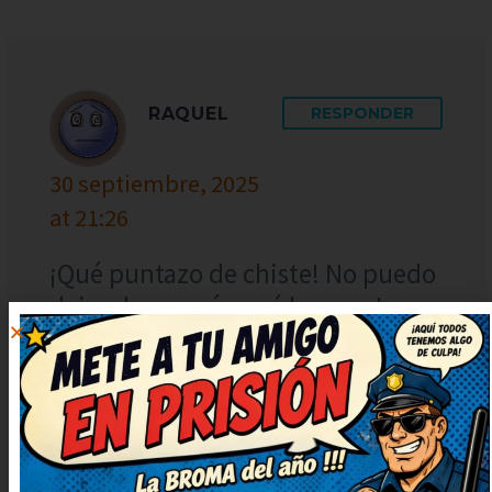
RAQUEL
RESPONDER
30 septiembre, 2025
at 21:26
¡Qué puntazo de chiste! No puedo
dejar de sonreír, qué bueno. Lo
voy a compartir con mis amigos
para que se rían también. Humor
del bueno, con gracia y sin
ofender a nadie.