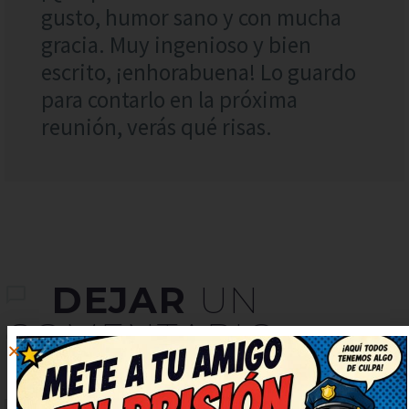
gusto, humor sano y con mucha
gracia. Muy ingenioso y bien
escrito, ¡enhorabuena! Lo guardo
para contarlo en la próxima
reunión, verás qué risas.
DEJAR
UN
COMENTARIO