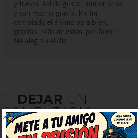
y fresco. Así da gusto, humor sano
y con mucha gracia. Me ha
cambiado el ánimo para bien,
gracias. ¡Más de estos, por favor!
Me alegran el día.
DEJAR
UN
COMENTARIO