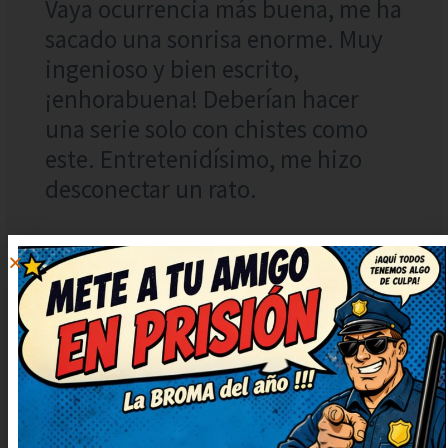
Vaya ocurrencia más buena, me ha
sacado una sonrisa enorme. Muy
ingenioso y bien escrito,
¡enhorabuena! Deberían hacer
una serie solo con chistes como
este. Entretenidísimo, me hizo
desconectar un rato.
SERGIO
RESPONDER
14 agosto, 2021 at