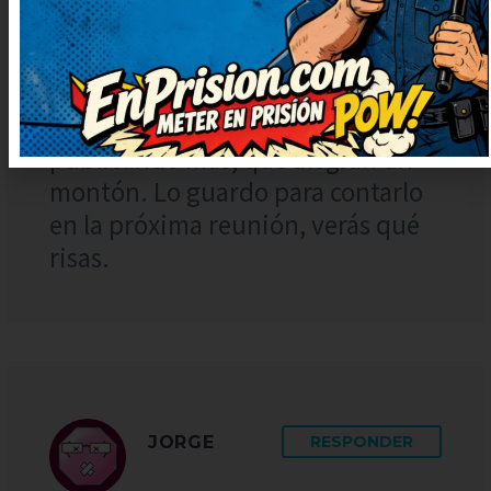
20:32
De lujo este chiste, muy simpático
y fresco. Muy ingenioso y bien
escrito, ¡enhorabuena! Seguid
publicando más, que alegran un
montón. Lo guardo para contarlo
en la próxima reunión, verás qué
risas.
JORGE
RESPONDER