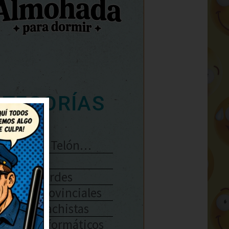
ATEGORÍAS
Se Abre El Telón…
Enlaces
Chistes Verdes
Chistes Provinciales
Chistes Machistas
Chistes Informáticos