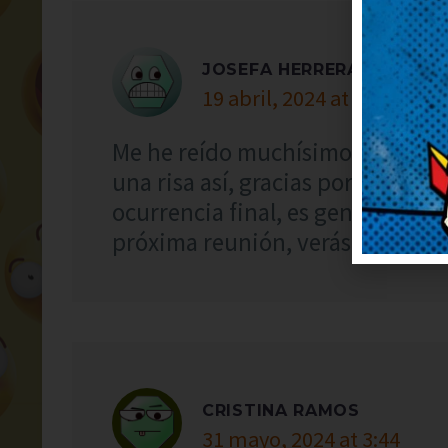
JOSEFA HERRERA
19 abril, 2024 at 1:06
Me he reído muchísimo con este 
una risa así, gracias por publica
ocurrencia final, es genial. Lo g
próxima reunión, verás qué risas
CRISTINA RAMOS
31 mayo, 2024 at 3:44