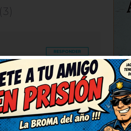
(3)
RESPONDER
C
imado el día. Lo voy a
ue se rían también. No
no. Lo apuntaré para contarlo