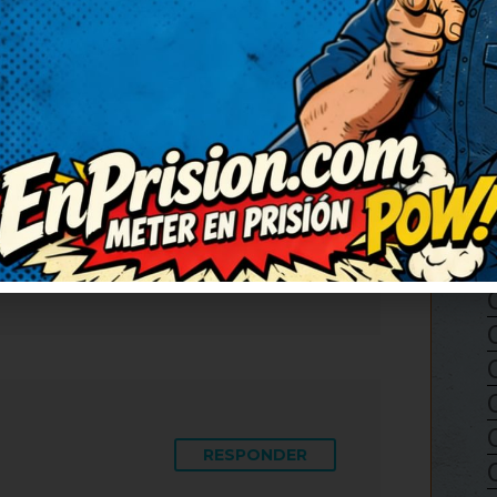
RESPONDER
chiste, de verdad. Necesitaba
rlo. Me quedo con la
uardo para contarlo en la
.
RESPONDER