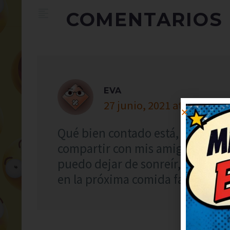
COMENTARIOS
EVA
27 junio, 2021 at 3:41
Qué bien contado está, me ha an
compartir con mis amigos para q
puedo dejar de sonreír, qué bue
en la próxima comida familiar.