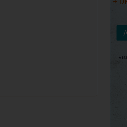
+ D
VI