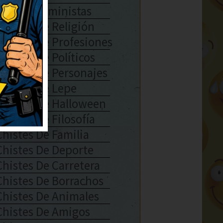
Chistes Feministas
Chistes De Religión
Chistes De Profesiones
Chistes De Políticos
Chistes De Personajes
Chistes De Lepe
Chistes De Halloween
Chistes De Filosofía
Chistes De Familia
Chistes De Deporte
Chistes De Carretera
Chistes De Borrachos
Chistes De Animales
Chistes De Amigos