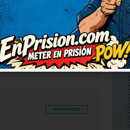
RESPONDER
 hacer una serie solo con
do el ánimo para bien,
lo en la próxima comida
RESPONDER