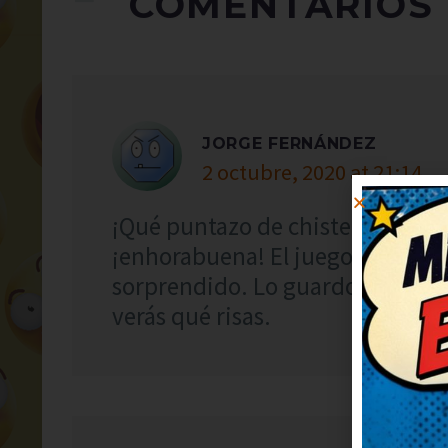
COMENTARIOS
JORGE FERNÁNDEZ
2 octubre, 2020 at 21:14
¡Qué puntazo de chiste! Muy inge
¡enhorabuena! El juego de palabr
sorprendido. Lo guardo para con
verás qué risas.