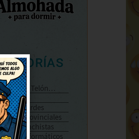
ATEGORÍAS
Se Abre El Telón…
Enlaces
Chistes Verdes
Chistes Provinciales
Chistes Machistas
Chistes Informáticos