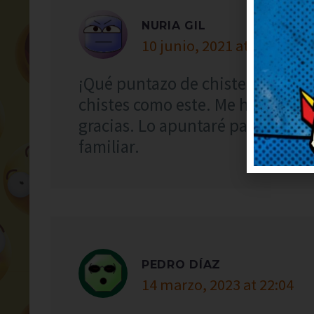
NURIA GIL
10 junio, 2021 at 13:58
¡Qué puntazo de chiste! Deberían
chistes como este. Me ha cambia
gracias. Lo apuntaré para contar
familiar.
PEDRO DÍAZ
14 marzo, 2023 at 22:04