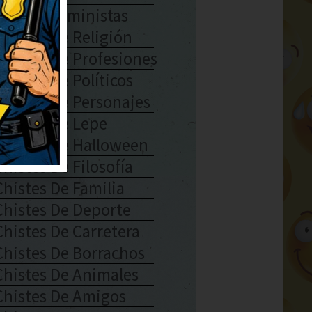
Chistes Feministas
Chistes De Religión
Chistes De Profesiones
Chistes De Políticos
Chistes De Personajes
Chistes De Lepe
Chistes De Halloween
Chistes De Filosofía
Chistes De Familia
Chistes De Deporte
Chistes De Carretera
Chistes De Borrachos
Chistes De Animales
Chistes De Amigos