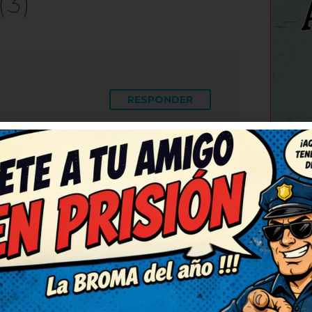
(3)
RESPONDER
C
nioso y bien escrito,
as está finísimo, me ha
tarlo en la próxima reunión,