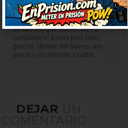
Me ha encantado el giro final,
súper ingenioso. No puedo dejar
de sonreír, qué bueno. Me ha
cambiado el ánimo para bien,
gracias. Humor del bueno, con
gracia y sin ofender a nadie.
DEJAR
UN
COMENTARIO