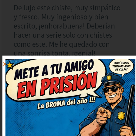
De lujo este chiste, muy simpático
y fresco. Muy ingenioso y bien
escrito, ¡enhorabuena! Deberían
hacer una serie solo con chistes
como este. Me he quedado con
una sonrisa tonta, ¡genial!
ROSA
RESPONDER
GÓMEZ
14 noviembre, 2023
at 20:02