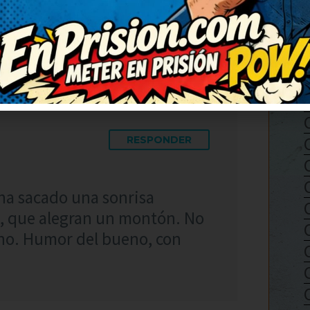
para que se rían también. Me
, ¡genial!
RESPONDER
ha sacado una sonrisa
, que alegran un montón. No
eno. Humor del bueno, con