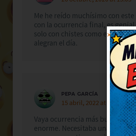
Me he reído muchísimo con este 
con la ocurrencia final, es genia
solo con chistes como este. ¡Más 
alegran el día.
PEPA GARCÍA
15 abril, 2022 at 1:06
Vaya ocurrencia más buena, me 
enorme. Necesitaba una risa así, 