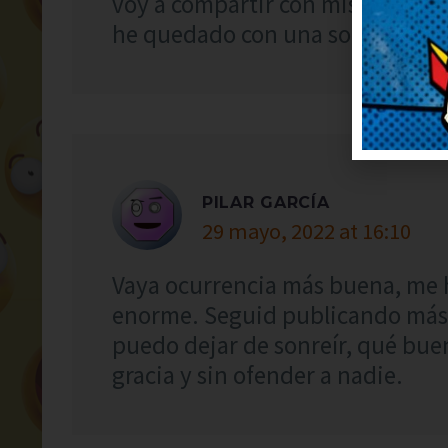
voy a compartir con mis amigos 
he quedado con una sonrisa tonta
PILAR GARCÍA
29 mayo, 2022 at 16:10
Vaya ocurrencia más buena, me 
enorme. Seguid publicando más
puedo dejar de sonreír, qué bu
gracia y sin ofender a nadie.