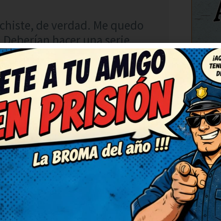
chiste, de verdad. Me quedo
l. Deberían hacer una serie
de estos, por favor! Me
C
RESPONDER
ha sacado una sonrisa
gracias por publicarlo. Lo