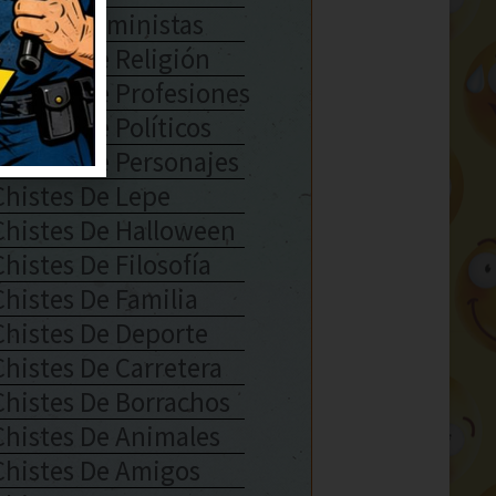
Chistes Feministas
Chistes De Religión
Chistes De Profesiones
Chistes De Políticos
Chistes De Personajes
Chistes De Lepe
Chistes De Halloween
Chistes De Filosofía
Chistes De Familia
Chistes De Deporte
Chistes De Carretera
Chistes De Borrachos
Chistes De Animales
Chistes De Amigos