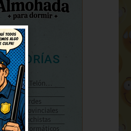
ATEGORÍAS
Se Abre El Telón…
Enlaces
Chistes Verdes
Chistes Provinciales
Chistes Machistas
Chistes Informáticos