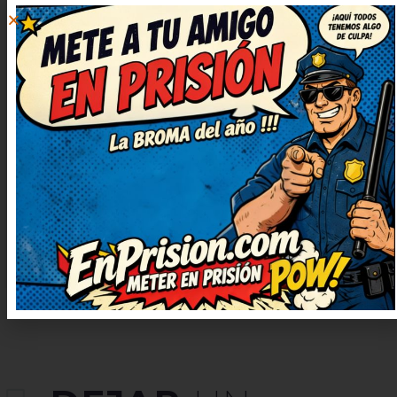
9 abril, 2025 at 11:03
Brillante remate, me ha dejado
con una carcajada tremenda. Me
quedo con la ocurrencia final, es
genial. Me quedo con la
ocurrencia final, es genial.
Prometo contarlo en casa, nos
encanta reír juntos.