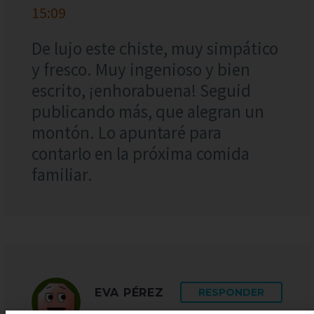
15:09
De lujo este chiste, muy simpático
y fresco. Muy ingenioso y bien
escrito, ¡enhorabuena! Seguid
publicando más, que alegran un
montón. Lo apuntaré para
contarlo en la próxima comida
familiar.
EVA PÉREZ
RESPONDER