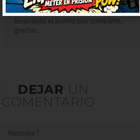
Lo voy a compartir con mis amigos
para que se rían también. Me ha
levantado el ánimo por completo,
gracias.
DEJAR
UN
COMENTARIO