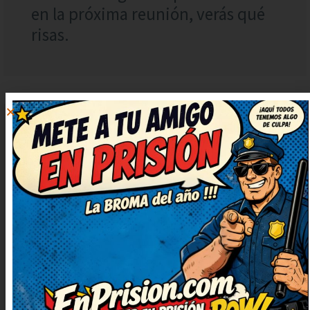
en la próxima reunión, verás qué
risas.
JOSÉ
RESPONDER
9 noviembre, 2020
at 21:28
Buenísimo, me hizo reír a
carcajadas. El juego de palabras
está finísimo, me ha sorprendido.