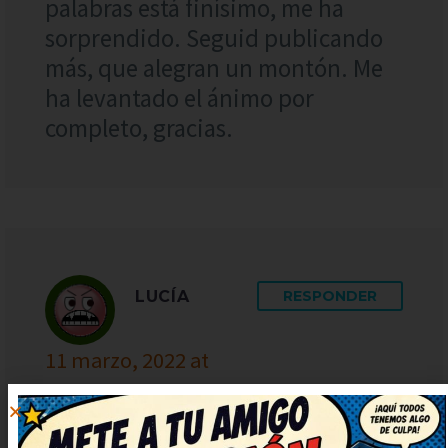
palabras está finísimo, me ha
sorprendido. Seguid publicando
más, que alegran un montón. Me
ha levantado el ánimo por
completo, gracias.
LUCÍA
RESPONDER
11 marzo, 2022 at
8:29
De lujo este chiste, muy simpático