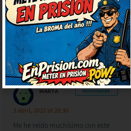
y fresco. Deberían hacer una serie
solo con chistes como este. Me
quedo con la ocurrencia final, es
genial. Qué arte, ojalá subáis más
chistes así.
MARTA
RESPONDER
3 abril, 2022 at 20:30
Me he reído muchísimo con este