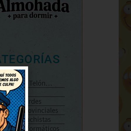
ATEGORÍAS
Se Abre El Telón…
Enlaces
Chistes Verdes
Chistes Provinciales
Chistes Machistas
Chistes Informáticos