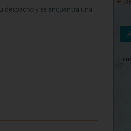
+ D
 su despacho y se encuentra una
VI