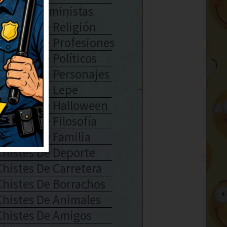
Chistes Feministas
Chistes De Religión
Chistes De Profesiones
Chistes De Políticos
Chistes De Personajes
Chistes De Lepe
Chistes De Halloween
Chistes De Filosofía
Chistes De Familia
Chistes De Deporte
Chistes De Carretera
Chistes De Borrachos
Chistes De Animales
Chistes De Amigos