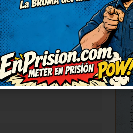
RESPONDER
úper ingenioso. El juego de
orprendido. Muy ingenioso y
ha levantado el ánimo por