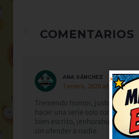
COMENTARIOS
ANA SÁNCHEZ
7 enero, 2020 at 2:45
Tremendo humor, justo lo que n
hacer una serie solo con chistes
bien escrito, ¡enhorabuena! Hum
sin ofender a nadie.