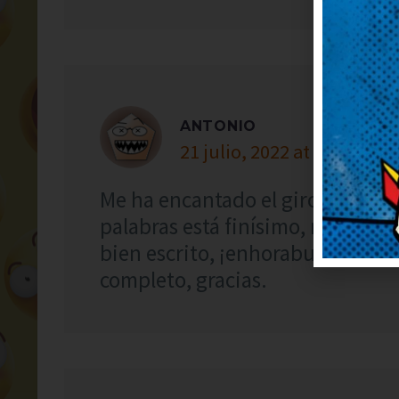
ANTONIO
21 julio, 2022 at 5:24
Me ha encantado el giro final, s
palabras está finísimo, me ha s
bien escrito, ¡enhorabuena! Me 
completo, gracias.