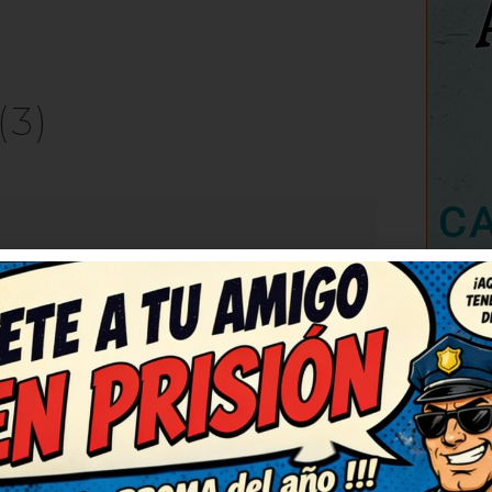
(3)
C
RESPONDER
ecesitaba ahora. Deberían
 como este. Muy ingenioso y
or del bueno, con gracia y