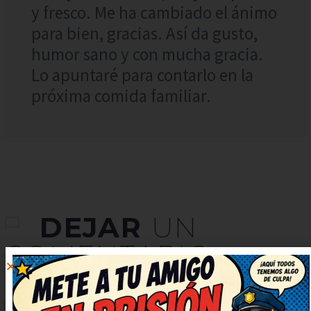
y fresco. Me ha cambiado el ánimo
para bien, gracias. Así da gusto,
humor sano y con mucha gracia.
Lo apuntaré para contarlo en la
próxima comida familiar.
DEJAR
UN
COMENTARIO