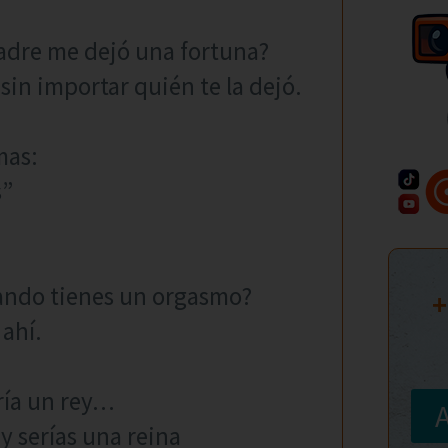
padre me dejó una fortuna?
 sin importar quién te la dejó.
mas:
s”
uando tienes un orgasmo?
+
 ahí.
ería un rey…
y serías una reina