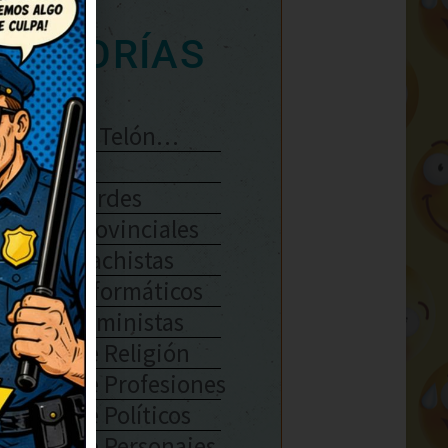
ATEGORÍAS
Se Abre El Telón…
Enlaces
Chistes Verdes
Chistes Provinciales
Chistes Machistas
Chistes Informáticos
Chistes Feministas
Chistes De Religión
Chistes De Profesiones
Chistes De Políticos
Chistes De Personajes