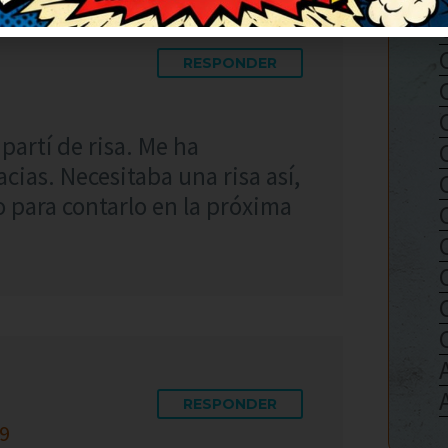
RESPONDER
partí de risa. Me ha
cias. Necesitaba una risa así,
o para contarlo en la próxima
RESPONDER
39