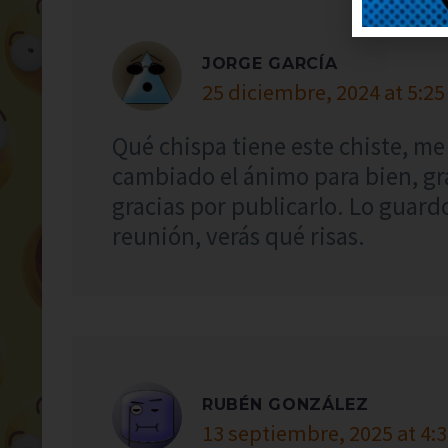
JORGE GARCÍA
25 diciembre, 2024 at 5:25
Qué chispa tiene este chiste, me 
cambiado el ánimo para bien, gra
gracias por publicarlo. Lo guard
reunión, verás qué risas.
RUBÉN GONZÁLEZ
13 septiembre, 2025 at 4: