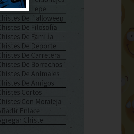
Chistes De Lepe
Chistes De Halloween
Chistes De Filosofía
Chistes De Familia
Chistes De Deporte
Chistes De Carretera
Chistes De Borrachos
Chistes De Animales
Chistes De Amigos
Chistes Cortos
Chistes Con Moraleja
Añadir Enlace
Agregar Chiste