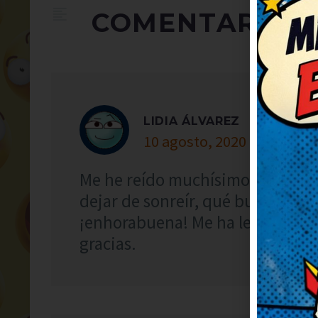
COMENTARIOS
LIDIA ÁLVAREZ
10 agosto, 2020 at 22:43
Me he reído muchísimo con este 
dejar de sonreír, qué bueno. Muy
¡enhorabuena! Me ha levantado 
gracias.