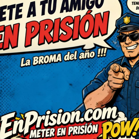
(3)
C
RESPONDER
chiste, de verdad. No puedo
 ingenioso y bien escrito,
el ánimo por completo,