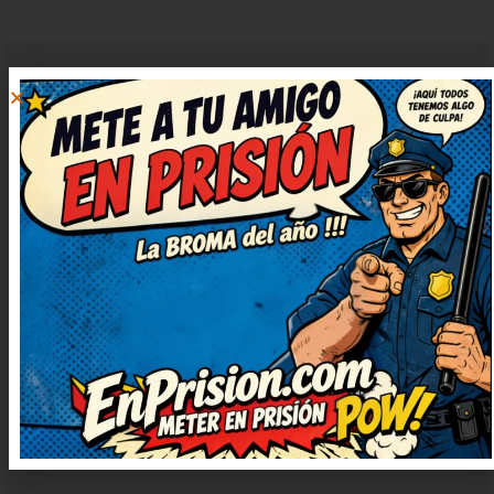
ALEJANDRO
RESPONDER
VÁZQUEZ
15 julio, 2024 at 5:24
¡Qué puntazo de chiste! Deberían
hacer una serie solo con chistes
como este. Me ha cambiado el
ánimo para bien, gracias. Lo
guardo para contarlo en la
próxima reunión, verás qué risas.