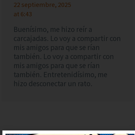
22 septiembre, 2025
at 6:43
Buenísimo, me hizo reír a
carcajadas. Lo voy a compartir con
mis amigos para que se rían
también. Lo voy a compartir con
mis amigos para que se rían
también. Entretenidísimo, me
hizo desconectar un rato.