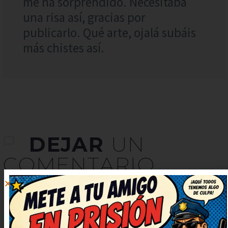
me ha sorprendido. Necesitaba
una risa así, gracias por
publicarlo. Qué arte, ojalá subáis
más chistes así.
DEJAR
UN
COMENTARIO