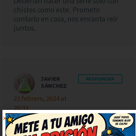
Deberían hacer una serie solo con
chistes como este. Prometo
contarlo en casa, nos encanta reír
juntos.
JAVIER
RESPONDER
SÁNCHEZ
22 febrero, 2024 at
20:33
De lujo este chiste, muy simpático
y fresco. Deberían hacer una serie