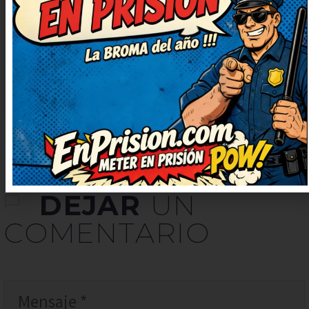
solo con chistes como este. El
juego de palabras está finísimo,
me ha sorprendido. Qué arte,
ojalá subáis más chistes así.
DEJAR
UN
COMENTARIO