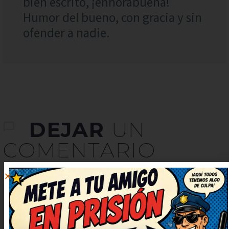
bien escrito, ¡enhorabuena!
Humor del bueno, con gracia y sin
ofender a nadie.
DEJAR
UN
COMENTARIO