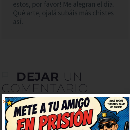
estos, por favor! Me alegran el día.
Qué arte, ojalá subáis más chistes
así.
DEJAR
UN
COMENTARIO