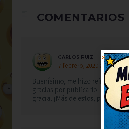
COMENTARIOS
CARLOS RUIZ
7 febrero, 2020 at 9:24
Buenísimo, me hizo reír a carcaja
gracias por publicarlo. Así da 
gracia. ¡Más de estos, por favor! 