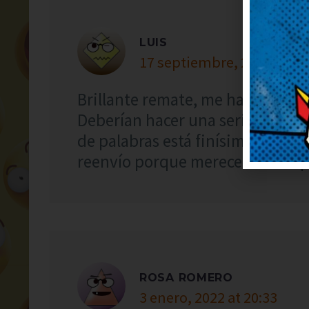
LUIS
17 septiembre, 2021 at 8:
Brillante remate, me ha dejado 
Deberían hacer una serie solo co
de palabras está finísimo, me h
reenvío porque merece ser comp
ROSA ROMERO
3 enero, 2022 at 20:33