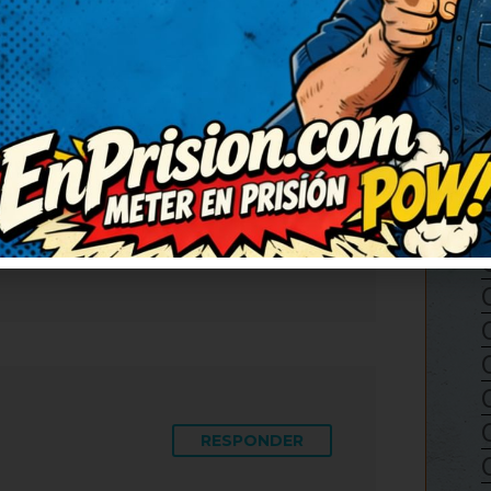
RESPONDER
00
con una carcajada tremenda.
n chistes como este. El juego
a sorprendido. Ahora mismo lo
artido.
RESPONDER