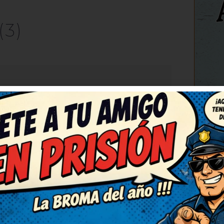
(3)
C
RESPONDER
das. Necesitaba una risa así,
gusto, humor sano y con mucha
Me alegran el día.