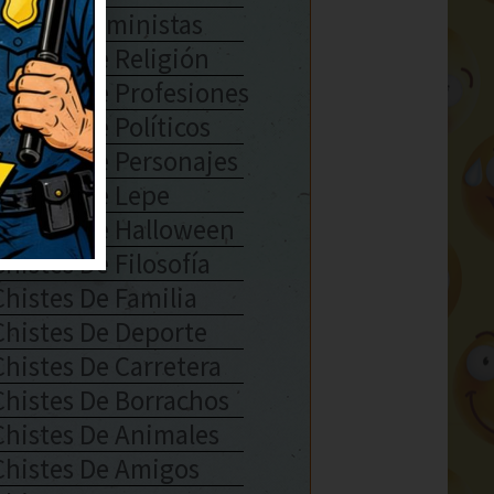
Chistes Feministas
Chistes De Religión
Chistes De Profesiones
Chistes De Políticos
Chistes De Personajes
Chistes De Lepe
Chistes De Halloween
Chistes De Filosofía
Chistes De Familia
Chistes De Deporte
Chistes De Carretera
Chistes De Borrachos
Chistes De Animales
Chistes De Amigos