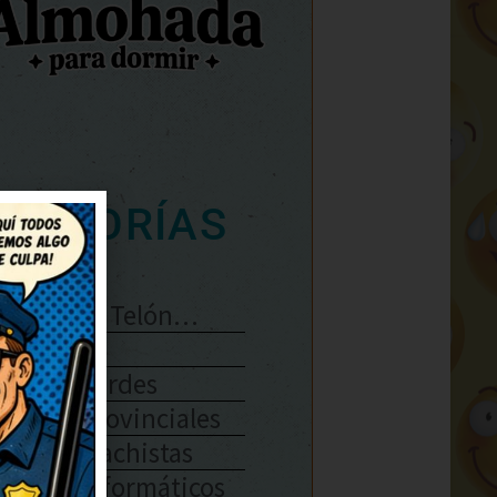
ATEGORÍAS
Se Abre El Telón…
Enlaces
Chistes Verdes
Chistes Provinciales
Chistes Machistas
Chistes Informáticos