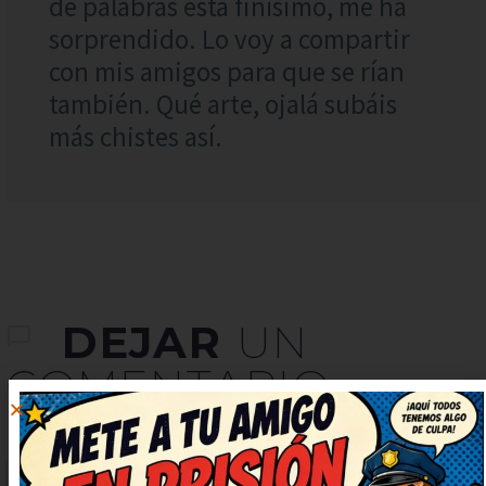
de palabras está finísimo, me ha
sorprendido. Lo voy a compartir
con mis amigos para que se rían
también. Qué arte, ojalá subáis
más chistes así.
DEJAR
UN
COMENTARIO