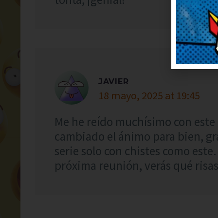
JAVIER
18 mayo, 2025 at 19:45
Me he reído muchísimo con este 
cambiado el ánimo para bien, gr
serie solo con chistes como este.
próxima reunión, verás qué risas