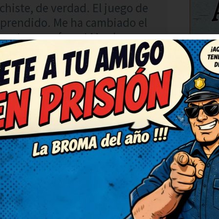
histe, de verdad. El juego de
orprendido. Me ha cambiado el
e estos, por favor! Me alegran
C
RESPONDER
úper ingenioso. Seguid
 montón. Me ha cambiado el
 quedado con una sonrisa