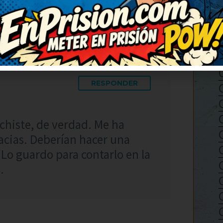
RESPONDER
chiste, de verdad. Me ha
acias. Deberían hacer una
 Lo guardo para contarlo en la
.