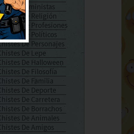
Chistes Feministas
Chistes De Religión
Chistes De Profesiones
Chistes De Políticos
Chistes De Personajes
Chistes De Lepe
Chistes De Halloween
Chistes De Filosofía
Chistes De Familia
Chistes De Deporte
Chistes De Carretera
Chistes De Borrachos
Chistes De Animales
Chistes De Amigos