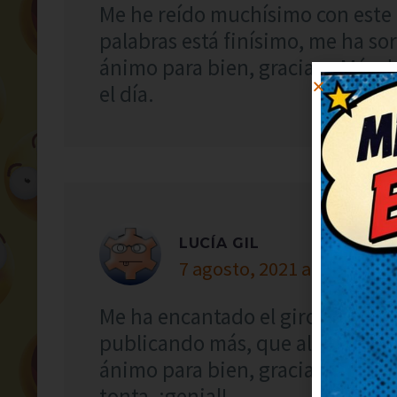
Me he reído muchísimo con este c
palabras está finísimo, me ha s
ánimo para bien, gracias. ¡Más d
el día.
LUCÍA GIL
7 agosto, 2021 at 23:26
Me ha encantado el giro final, s
publicando más, que alegran un
ánimo para bien, gracias. Me he
tonta, ¡genial!