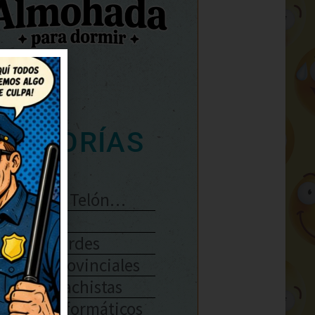
ATEGORÍAS
Se Abre El Telón…
Enlaces
Chistes Verdes
Chistes Provinciales
Chistes Machistas
Chistes Informáticos