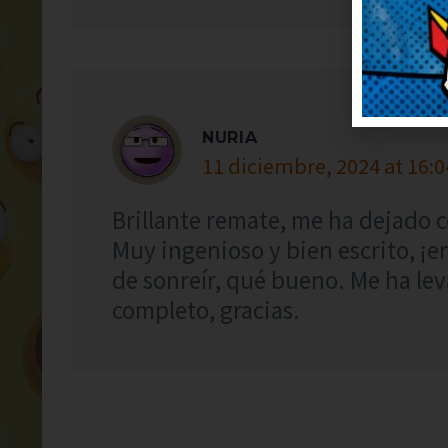
NURIA
11 diciembre, 2024 at 16:0
Brillante remate, me ha dejado 
Muy ingenioso y bien escrito, ¡
de sonreír, qué bueno. Me ha le
completo, gracias.