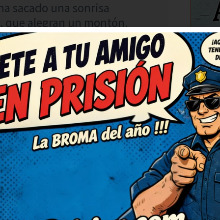
ha sacado una sonrisa
, que alegran un montón.
enhorabuena! Me ha levantado
C
RESPONDER
imado el día. No puedo dejar
con la ocurrencia final, es
 por completo, gracias.