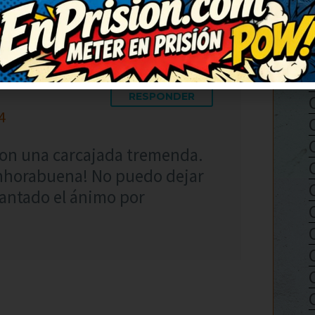
RESPONDER
4
con una carcajada tremenda.
enhorabuena! No puedo dejar
vantado el ánimo por