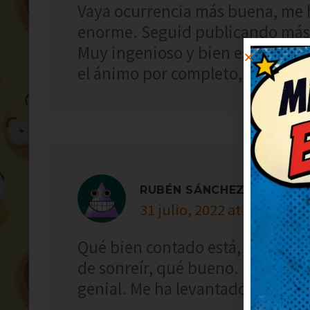
Vaya ocurrencia más buena, me 
enorme. Seguid publicando más
Muy ingenioso y bien escrito, ¡
el ánimo por completo, gracias.
RUBÉN SÁNCHEZ
31 julio, 2022 at 1:38
Qué bien contado está, me ha an
de sonreír, qué bueno. Me quedo 
genial. Me ha levantado el ánimo