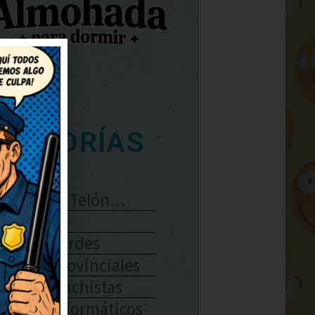
ATEGORÍAS
Se Abre El Telón…
Enlaces
Chistes Verdes
Chistes Provinciales
Chistes Machistas
Chistes Informáticos