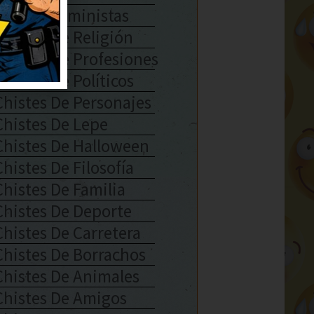
Chistes Feministas
Chistes De Religión
Chistes De Profesiones
Chistes De Políticos
Chistes De Personajes
Chistes De Lepe
Chistes De Halloween
Chistes De Filosofía
Chistes De Familia
Chistes De Deporte
Chistes De Carretera
Chistes De Borrachos
Chistes De Animales
Chistes De Amigos