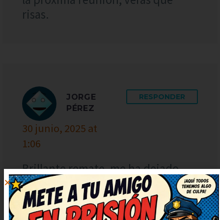
risas.
JORGE
RESPONDER
PÉREZ
30 junio, 2025 at
1:06
Brillante remate, me ha dejado
con una carcajada tremenda. El
juego de palabras está finísimo,
me ha sorprendido. Seguid