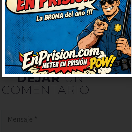
publicando más, que alegran un
montón. Prometo contarlo en
casa, nos encanta reír juntos.
DEJAR
UN
COMENTARIO