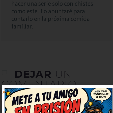
hacer una serie solo con chistes
como este. Lo apuntaré para
contarlo en la próxima comida
familiar.
DEJAR
UN
COMENTARIO