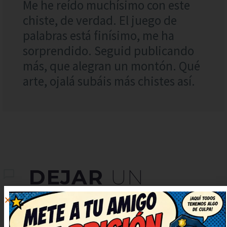
Me he reído muchísimo con este
chiste, de verdad. El juego de
palabras está finísimo, me ha
sorprendido. Seguid publicando
más, que alegran un montón. Qué
arte, ojalá subáis más chistes así.
DEJAR
UN
COMENTARIO