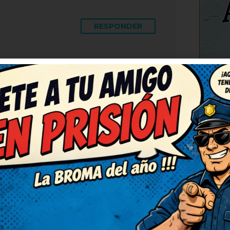
RESPONDER
histe, de verdad. Lo voy a
ue se rían también. Muy
orabuena! Me he quedado con
C
RESPONDER