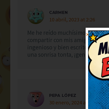
CARMEN
10 abril, 2023 at 2:26
Me he reído muchísimo con este c
compartir con mis amigos para q
ingenioso y bien escrito, ¡enh
una sonrisa tonta, ¡genial!
PEPA LÓPEZ
30 enero, 2024 at 3:19