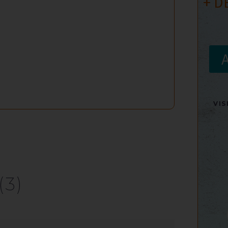
+ D
VI
(3)