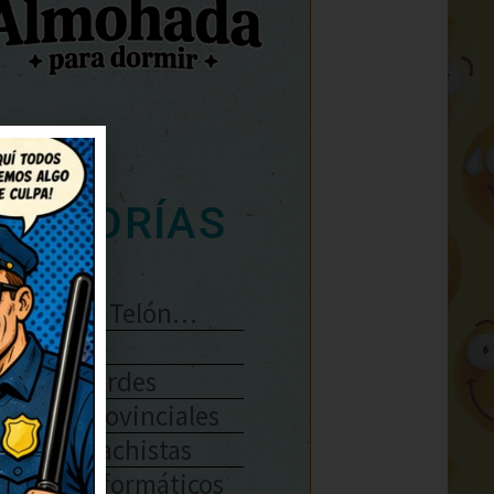
ATEGORÍAS
Se Abre El Telón…
Enlaces
Chistes Verdes
Chistes Provinciales
Chistes Machistas
Chistes Informáticos