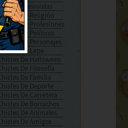
Chistes Feministas
Chistes De Religión
Chistes De Profesiones
Chistes De Políticos
Chistes De Personajes
Chistes De Lepe
Chistes De Halloween
Chistes De Filosofía
Chistes De Familia
Chistes De Deporte
Chistes De Carretera
Chistes De Borrachos
Chistes De Animales
Chistes De Amigos