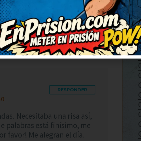
ha sacado una sonrisa
 que alegran un montón. Lo
para que se rían también. Me
to, gracias.
RESPONDER
40
das. Necesitaba una risa así,
de palabras está finísimo, me
r favor! Me alegran el día.