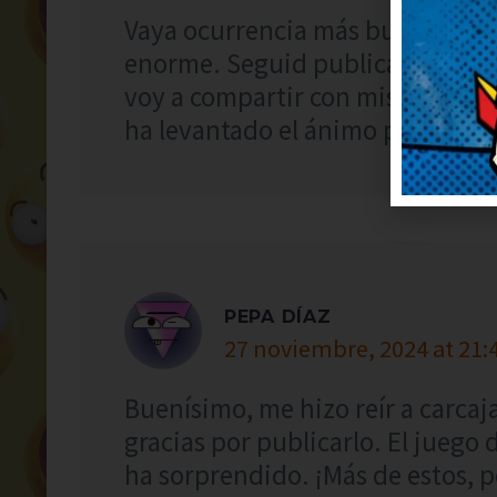
Vaya ocurrencia más buena, me 
enorme. Seguid publicando más,
voy a compartir con mis amigos 
ha levantado el ánimo por comple
PEPA DÍAZ
27 noviembre, 2024 at 21:
Buenísimo, me hizo reír a carcaja
gracias por publicarlo. El juego 
ha sorprendido. ¡Más de estos, po