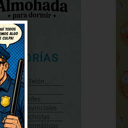
ATEGORÍAS
Se Abre El Telón…
Enlaces
Chistes Verdes
Chistes Provinciales
Chistes Machistas
Chistes Informáticos