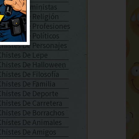
Chistes Feministas
Chistes De Religión
Chistes De Profesiones
Chistes De Políticos
Chistes De Personajes
Chistes De Lepe
Chistes De Halloween
Chistes De Filosofía
Chistes De Familia
Chistes De Deporte
Chistes De Carretera
Chistes De Borrachos
Chistes De Animales
Chistes De Amigos