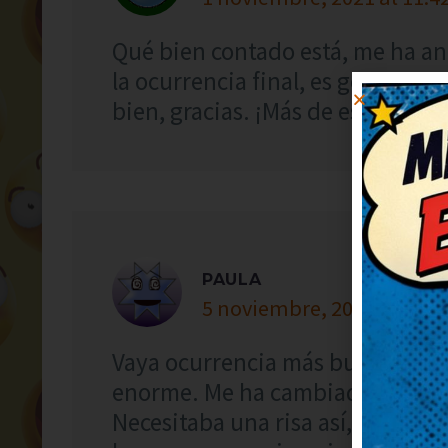
Qué bien contado está, me ha an
la ocurrencia final, es genial. 
bien, gracias. ¡Más de estos, por 
PAULA
5 noviembre, 2024 at 21:2
Vaya ocurrencia más buena, me 
enorme. Me ha cambiado el ánimo
Necesitaba una risa así, gracias