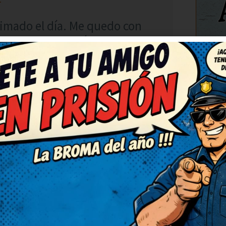
imado el día. Me quedo con
Me ha cambiado el ánimo para
favor! Me alegran el día.
C
RESPONDER
7
ha sacado una sonrisa
 para bien, gracias.
 por publicarlo. Humor del