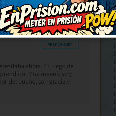
a nadie.
RESPONDER
cesitaba ahora. El juego de
orprendido. Muy ingenioso y
or del bueno, con gracia y