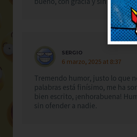
bueno, con gracia y sin ofender 
SERGIO
6 marzo, 2025 at 8:37
Tremendo humor, justo lo que ne
palabras está finísimo, me ha s
bien escrito, ¡enhorabuena! Hum
sin ofender a nadie.