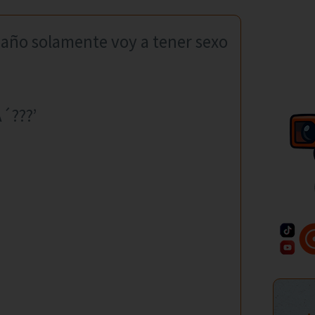
o año solamente voy a tener sexo
Â´???’