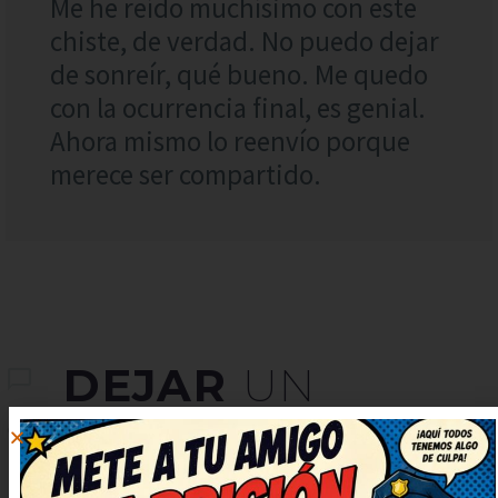
Me he reído muchísimo con este
chiste, de verdad. No puedo dejar
de sonreír, qué bueno. Me quedo
con la ocurrencia final, es genial.
Ahora mismo lo reenvío porque
merece ser compartido.
DEJAR
UN
COMENTARIO