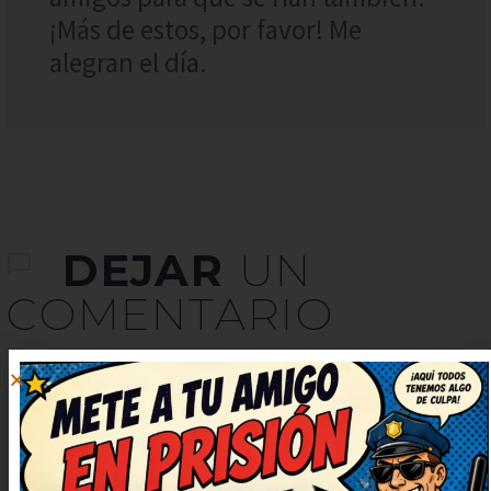
¡Más de estos, por favor! Me
alegran el día.
DEJAR
UN
COMENTARIO