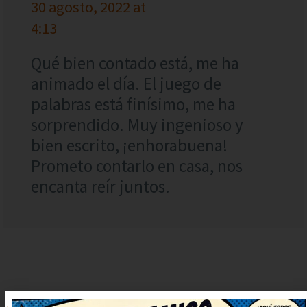
30 agosto, 2022 at
4:13
Qué bien contado está, me ha
animado el día. El juego de
palabras está finísimo, me ha
sorprendido. Muy ingenioso y
bien escrito, ¡enhorabuena!
Prometo contarlo en casa, nos
encanta reír juntos.