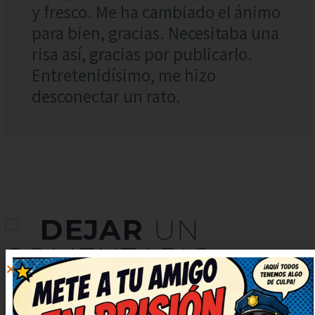
y fresco. Me ha cambiado el ánimo
para bien, gracias. Necesitaba una
risa así, gracias por publicarlo.
Entretenidísimo, me hizo
desconectar un rato.
DEJAR
UN
COMENTARIO