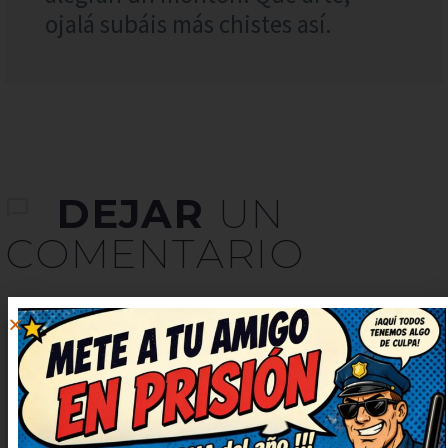
ojalá subáis más chistes así.
DEJAR
UN
COMENTARIO