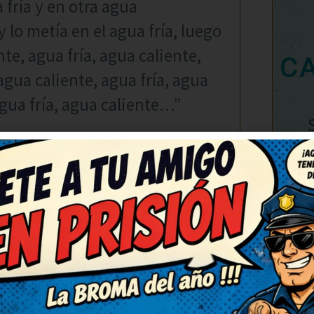
 fría y en otra agua
lo metía en el agua fría, luego
nte, agua fría, agua caliente,
C
 agua caliente, agua fría, agua
agua fría, agua caliente…”
 un reo
POLLO, LOCO DESGRACIADO!”