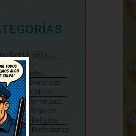
ATEGORÍAS
Se Abre El Telón…
Enlaces
Chistes Verdes
Chistes Provinciales
Chistes Machistas
Chistes Informáticos
Chistes Feministas
Chistes De Religión
Chistes De Profesiones