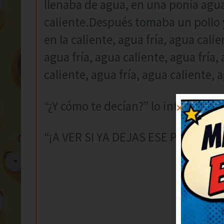
llenaba de agua, en una ponía agua
caliente.Después tomaba un pollo y 
en la caliente, agua fría, agua calie
agua fría, agua caliente, agua fría,
caliente, agua fría, agua caliente, 
“¿Y cómo te decían?” lo interrumpe
“¡A VER SI YA DEJAS ESE PINCHE 