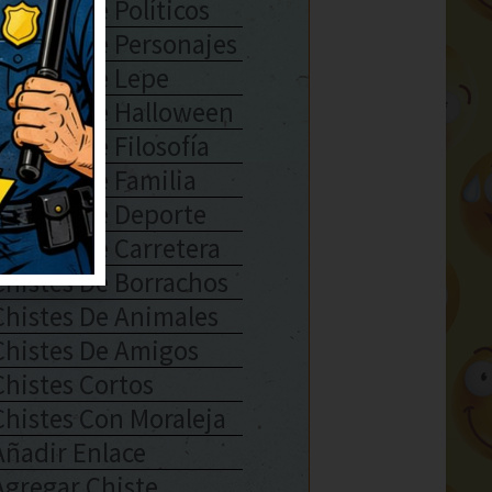
Chistes De Políticos
Chistes De Personajes
Chistes De Lepe
Chistes De Halloween
Chistes De Filosofía
Chistes De Familia
Chistes De Deporte
Chistes De Carretera
Chistes De Borrachos
Chistes De Animales
Chistes De Amigos
Chistes Cortos
Chistes Con Moraleja
Añadir Enlace
Agregar Chiste