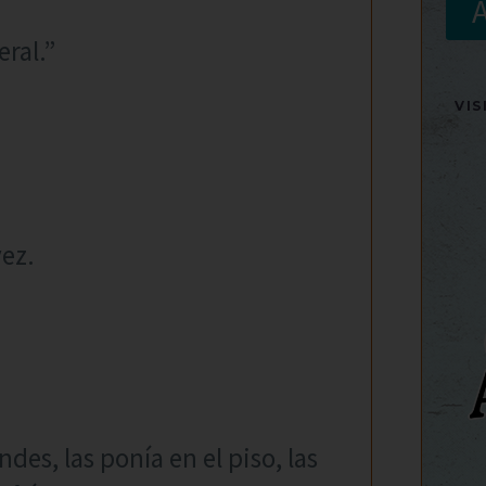
ral.”
VI
ez.
des, las ponía en el piso, las