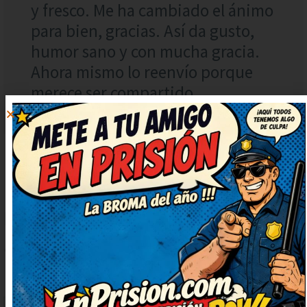
y fresco. Me ha cambiado el ánimo
para bien, gracias. Así da gusto,
humor sano y con mucha gracia.
Ahora mismo lo reenvío porque
merece ser compartido.
DEJAR
UN
COMENTARIO