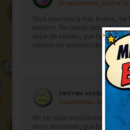
25 septiembre, 2020 at 16
Vaya ocurrencia más buena, me 
enorme. No puedo dejar de sonr
dejar de sonreír, qué bueno. Ah
merece ser compartido.
CRISTINA VÁZQUEZ
7 noviembre, 2021 at 6:04
Me he reído muchísimo con este 
dejar de sonreír, qué bueno. Me 