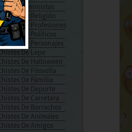
Chistes Feministas
Chistes De Religión
Chistes De Profesiones
Chistes De Políticos
Chistes De Personajes
Chistes De Lepe
Chistes De Halloween
Chistes De Filosofía
Chistes De Familia
Chistes De Deporte
Chistes De Carretera
Chistes De Borrachos
Chistes De Animales
Chistes De Amigos