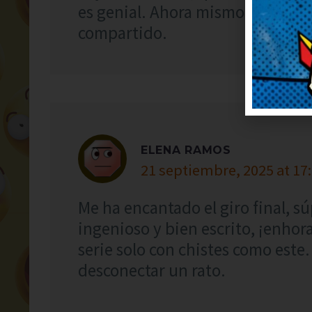
es genial. Ahora mismo lo reenv
compartido.
ELENA RAMOS
21 septiembre, 2025 at 17
Me ha encantado el giro final, s
ingenioso y bien escrito, ¡enho
serie solo con chistes como este
desconectar un rato.