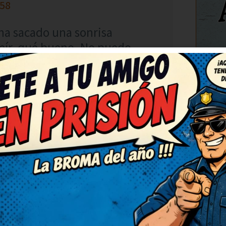
:58
ha sacado una sonrisa
eír, qué bueno. No puedo
ora mismo lo reenvío porque
C
RESPONDER
chiste, de verdad. No puedo
quedo con la ocurrencia final,