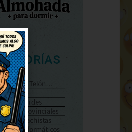
ATEGORÍAS
Se Abre El Telón…
Enlaces
Chistes Verdes
Chistes Provinciales
Chistes Machistas
Chistes Informáticos