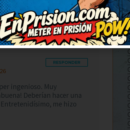
ío porque merece ser
RESPONDER
:26
úper ingenioso. Muy
rabuena! Deberían hacer una
. Entretenidísimo, me hizo