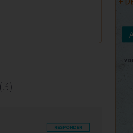
+ D
VI
(3)
RESPONDER