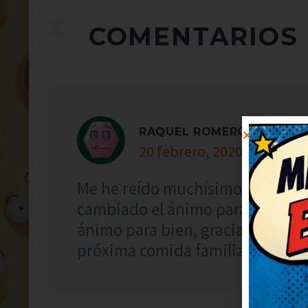
COMENTARIOS
RAQUEL ROMERO
20 febrero, 2020 at 9:45
Me he reído muchísimo con este 
cambiado el ánimo para bien, gr
ánimo para bien, gracias. Lo apu
próxima comida familiar.