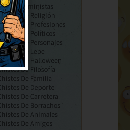
Chistes Feministas
Chistes De Religión
Chistes De Profesiones
Chistes De Políticos
Chistes De Personajes
Chistes De Lepe
Chistes De Halloween
Chistes De Filosofía
Chistes De Familia
Chistes De Deporte
Chistes De Carretera
Chistes De Borrachos
Chistes De Animales
Chistes De Amigos