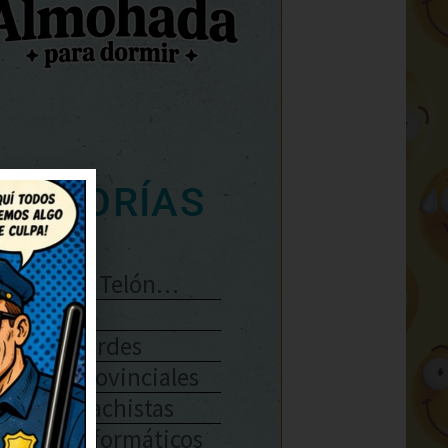
ATEGORÍAS
Se Abre El Telón…
Enlaces
Chistes Verdes
Chistes Provinciales
Chistes Machistas
Chistes Informáticos