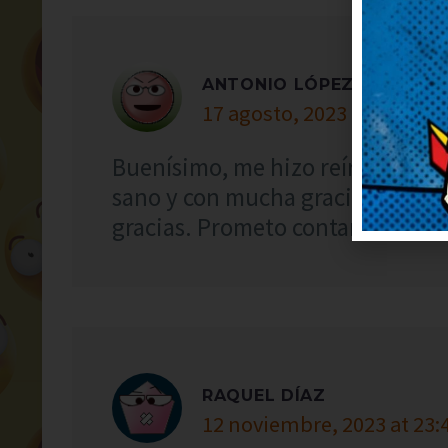
ANTONIO LÓPEZ
17 agosto, 2023 at 11:19
Buenísimo, me hizo reír a carcaj
sano y con mucha gracia. Me ha 
gracias. Prometo contarlo en cas
RAQUEL DÍAZ
12 noviembre, 2023 at 23: