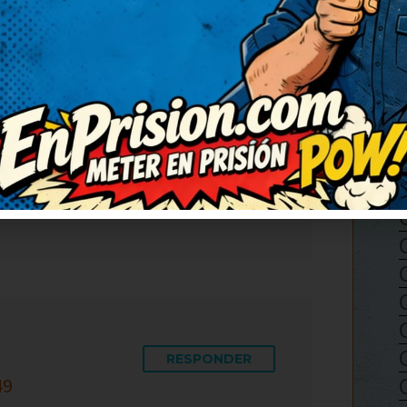
RESPONDER
adas. Así da gusto, humor
cambiado el ánimo para bien,
a, nos encanta reír juntos.
RESPONDER
49