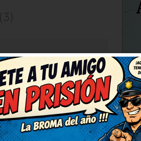
(3)
C
RESPONDER
chiste, de verdad. Me ha
acias. Me ha cambiado el
ntaré para contarlo en la