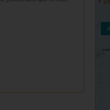
+ D
VI