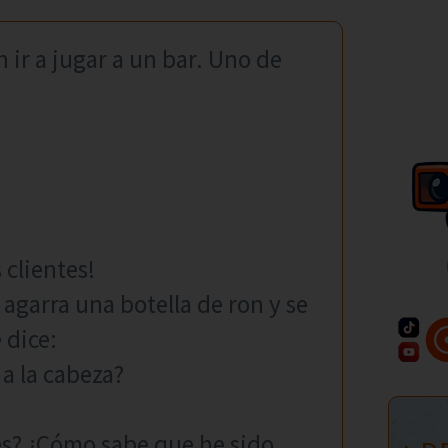
ir a jugar a un bar. Uno de
clientes!
, agarra una botella de ron y se
 dice:
 a la cabeza?
es? ¿Cómo sabe que he sido