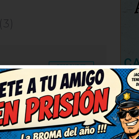
(3)
C
RESPONDER
partí de risa. Así da gusto,
 Seguid publicando más, que
eno, con gracia y sin