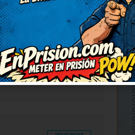
RESPONDER
 hacer una serie solo con
alabras está finísimo, me ha
envío porque merece ser
RESPONDER