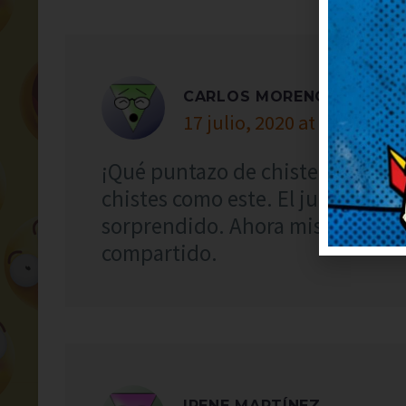
CARLOS MORENO
17 julio, 2020 at 1:38
¡Qué puntazo de chiste! Deberían
chistes como este. El juego de p
sorprendido. Ahora mismo lo re
compartido.
IRENE MARTÍNEZ