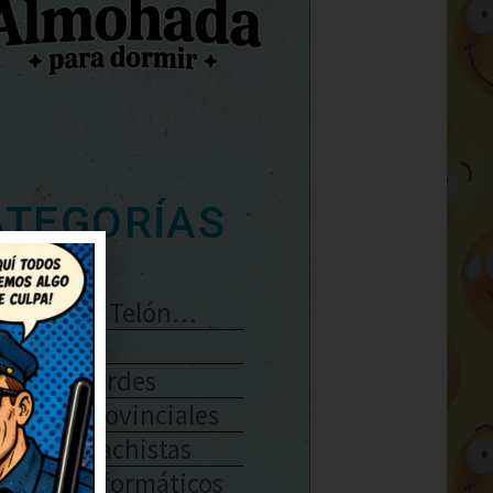
ATEGORÍAS
Se Abre El Telón…
Enlaces
Chistes Verdes
Chistes Provinciales
Chistes Machistas
Chistes Informáticos