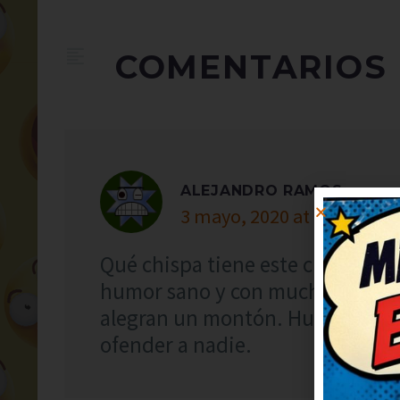
COMENTARIOS
ALEJANDRO RAMOS
3 mayo, 2020 at 14:25
Qué chispa tiene este chiste, me 
humor sano y con mucha gracia.
alegran un montón. Humor del bu
ofender a nadie.