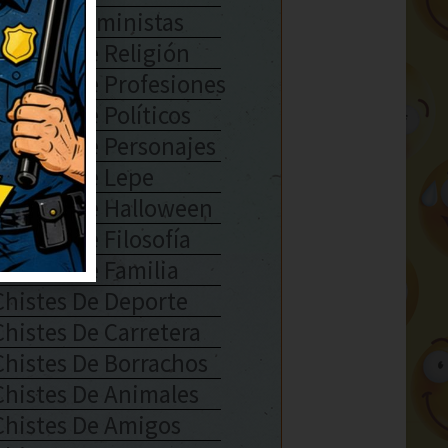
Chistes Feministas
Chistes De Religión
Chistes De Profesiones
Chistes De Políticos
Chistes De Personajes
Chistes De Lepe
Chistes De Halloween
Chistes De Filosofía
Chistes De Familia
Chistes De Deporte
Chistes De Carretera
Chistes De Borrachos
Chistes De Animales
Chistes De Amigos