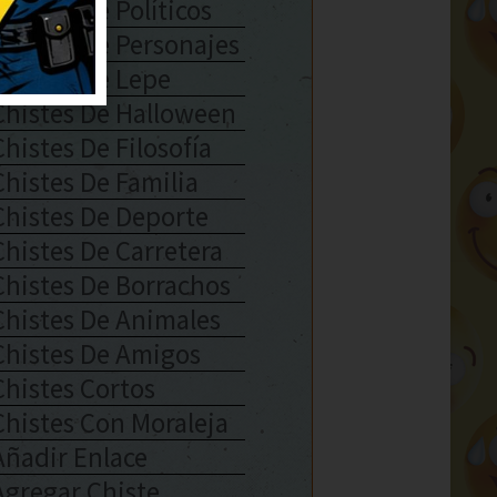
Chistes De Políticos
Chistes De Personajes
Chistes De Lepe
Chistes De Halloween
Chistes De Filosofía
Chistes De Familia
Chistes De Deporte
Chistes De Carretera
Chistes De Borrachos
Chistes De Animales
Chistes De Amigos
Chistes Cortos
Chistes Con Moraleja
Añadir Enlace
Agregar Chiste