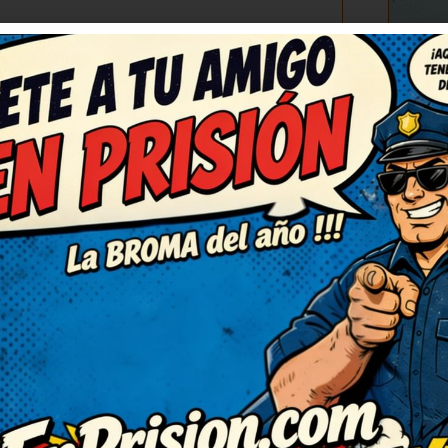
C
(3)
RESPONDER
ecesitaba ahora. Me quedo
l. No puedo dejar de sonreír,