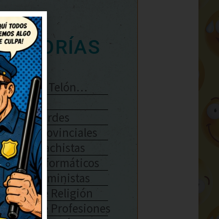
ATEGORÍAS
Se Abre El Telón…
Enlaces
Chistes Verdes
Chistes Provinciales
Chistes Machistas
Chistes Informáticos
Chistes Feministas
Chistes De Religión
Chistes De Profesiones