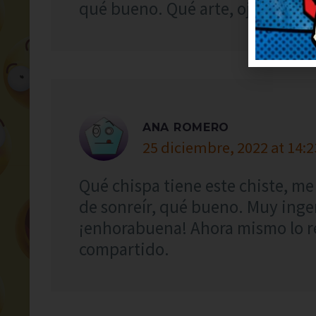
qué bueno. Qué arte, ojalá subái
ANA ROMERO
25 diciembre, 2022 at 14:2
Qué chispa tiene este chiste, me
de sonreír, qué bueno. Muy ingen
¡enhorabuena! Ahora mismo lo r
compartido.