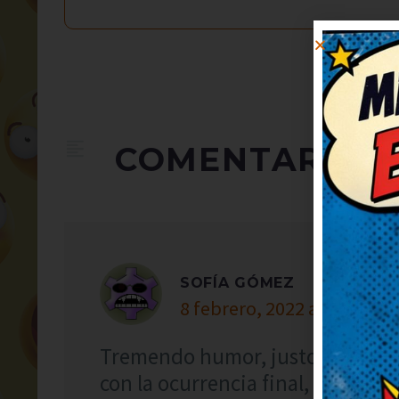
COMENTARIOS
SOFÍA GÓMEZ
8 febrero, 2022 at 23:05
Tremendo humor, justo lo que n
con la ocurrencia final, es genia