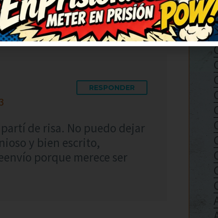
s más chistes así.
RESPONDER
3
 partí de risa. No puedo dejar
ioso y bien escrito,
eenvío porque merece ser