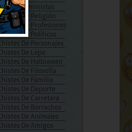
Chistes Feministas
Chistes De Religión
Chistes De Profesiones
Chistes De Políticos
Chistes De Personajes
Chistes De Lepe
Chistes De Halloween
Chistes De Filosofía
Chistes De Familia
Chistes De Deporte
Chistes De Carretera
Chistes De Borrachos
Chistes De Animales
Chistes De Amigos