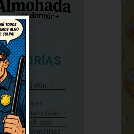
ATEGORÍAS
Se Abre El Telón…
Enlaces
Chistes Verdes
Chistes Provinciales
Chistes Machistas
Chistes Informáticos