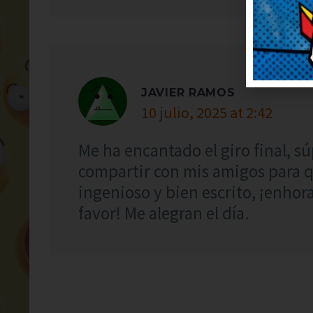
JAVIER RAMOS
10 julio, 2025 at 2:42
Me ha encantado el giro final, s
compartir con mis amigos para q
ingenioso y bien escrito, ¡enhor
favor! Me alegran el día.