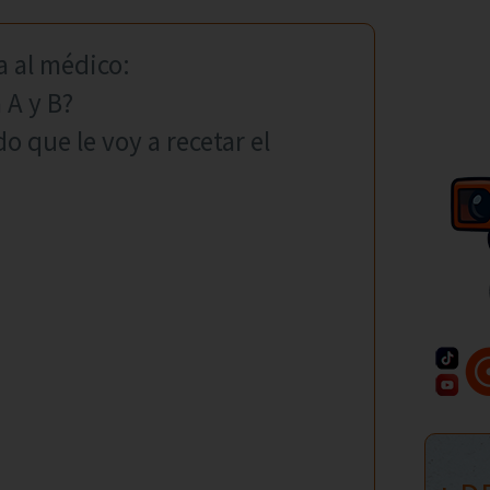
a al médico:
 A y B?
o que le voy a recetar el