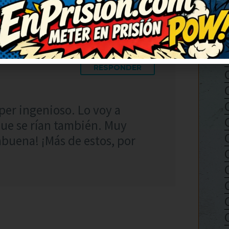
RESPONDER
úper ingenioso. Lo voy a
ue se rían también. Muy
abuena! ¡Más de estos, por