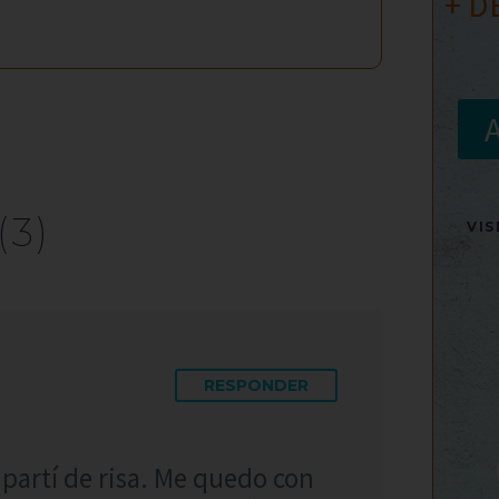
+ D
(3)
VI
RESPONDER
 partí de risa. Me quedo con