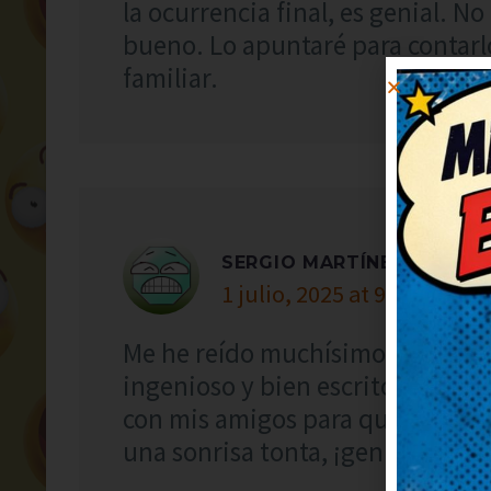
la ocurrencia final, es genial. N
bueno. Lo apuntaré para contarl
familiar.
SERGIO MARTÍNEZ
1 julio, 2025 at 9:10
Me he reído muchísimo con este 
ingenioso y bien escrito, ¡enhor
con mis amigos para que se ría
una sonrisa tonta, ¡genial!