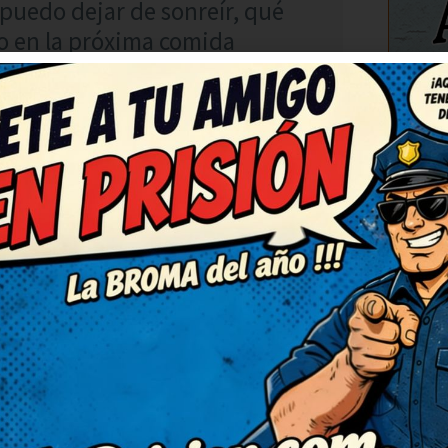
o puedo dejar de sonreír, qué
o en la próxima comida
C
RESPONDER
chiste, de verdad. Muy
abuena! Lo voy a compartir
n también. Me he quedado con