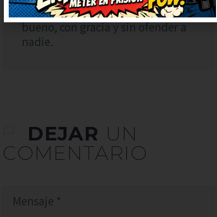
escrito, ¡enhorabuena! Humor del
bueno, con gracia y sin ofender a
nadie.
DEJAR
UN
COMENTARIO