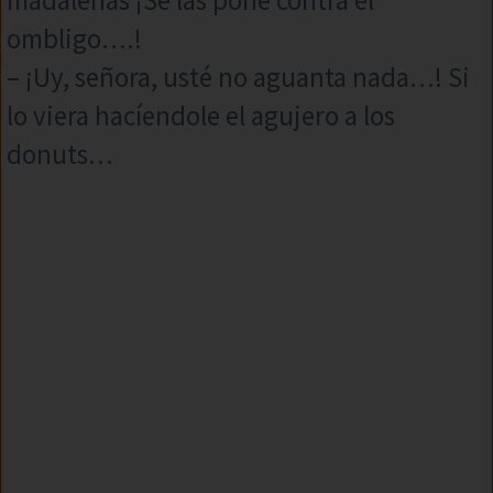
ombligo….!
– ¡Uy, señora, usté no aguanta nada…! Si
lo viera hacíendole el agujero a los
donuts…