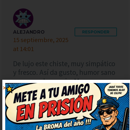
ALEJANDRO
RESPONDER
15 septiembre, 2025
at 14:01
De lujo este chiste, muy simpático
y fresco. Así da gusto, humor sano
y con mucha gracia. Muy
ingenioso y bien escrito,
¡enhorabuena! Ahora mismo lo
reenvío porque merece ser
compartido.