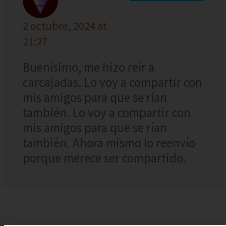
2 octubre, 2024 at
21:27
Buenísimo, me hizo reír a
carcajadas. Lo voy a compartir con
mis amigos para que se rían
también. Lo voy a compartir con
mis amigos para que se rían
también. Ahora mismo lo reenvío
porque merece ser compartido.